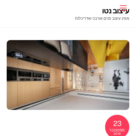
Ski
Menu
עיצוב נטו
t
מגזין עיצוב פנים אורבני ואדריכלות
conten
23
ספטמבר
2019