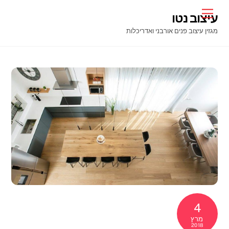
Ski
Menu
עיצוב נטו
t
מגזין עיצוב פנים אורבני ואדריכלות
conten
4
מרץ
2018