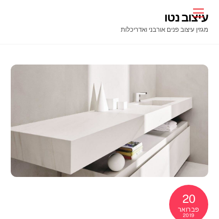
Ski
Menu
עיצוב נטו
t
מגזין עיצוב פנים אורבני ואדריכלות
conten
20
פברואר
2019