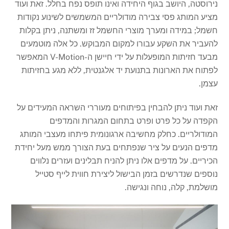
נירוסטה, היושב בגוף היחידה ואינו תופס נפח בחלל. זאת ועוד
מציע המותג פסי צבירה מודולריים המשמשים לשינוע נקודות
חשמל; במידה ומערך מוצרי החשמל זז ומשתנה, ניתן בקלות
להעביר את השקע עבורו למקום המבוקש. כל אלה מוטמעים
מבעד חזיתות המופעלות על ידי חיישן ה-V-Motion המאפשר
לפתוח את הארונות בתנועת יד אלגנטית, ללא מגע בחזיתות
עצמן.
זאת ועוד ניתן להבחין בפיתוחים מעוררי השראה המעידים על
הקפדה על כל פרט ופרט בתחום המגרות והמדפים
המודולריים. כחלק מחשיבה ארגונומית פיתחו מעצבי המותג
מדפים הנעים על ציר שנפתחים בעת הצורך ממש מעל יחידת
הכיריים. על מדפים אלו ניתן להניח תבלינים ועזרים נלווים
נוספים שנדרשים בזמן הבישול ליצירת חווית לייף סטייל
מושלמת, קלה, נוחה ונגישה.