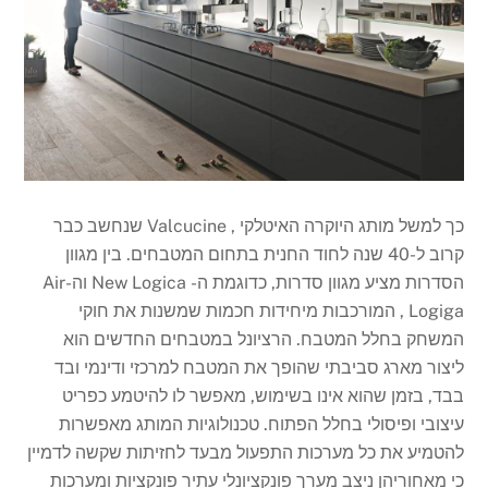
כך למשל מותג היוקרה האיטלקי , Valcucine שנחשב כבר
קרוב ל-40 שנה לחוד החנית בתחום המטבחים. בין מגוון
הסדרות מציע מגוון סדרות, כדוגמת ה- New Logica וה-Air
Logiga , המורכבות מיחידות חכמות שמשנות את חוקי
המשחק בחלל המטבח. הרציונל במטבחים החדשים הוא
ליצור מארג סביבתי שהופך את המטבח למרכזי ודינמי ובד
בבד, בזמן שהוא אינו בשימוש, מאפשר לו להיטמע כפריט
עיצובי ופיסולי בחלל הפתוח. טכנולוגיות המותג מאפשרות
להטמיע את כל מערכות התפעול מבעד לחזיתות שקשה לדמיין
כי מאחוריהן ניצב מערך פונקציונלי עתיר פונקציות ומערכות