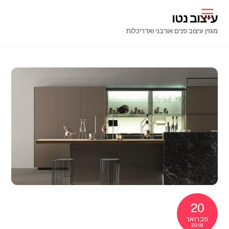
Ski
Menu
עיצוב נטו
t
מגזין עיצוב פנים אורבני ואדריכלות
conten
20
פברואר
2018