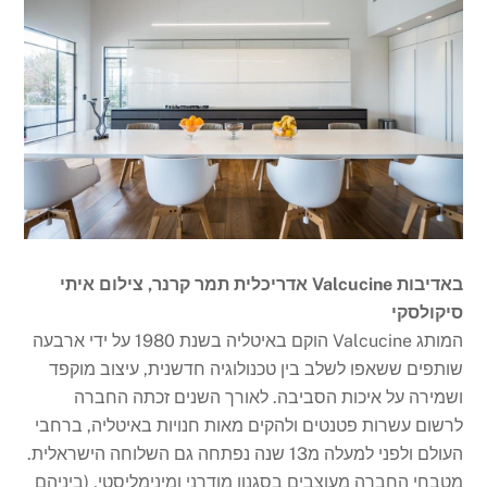
באדיבות Valcucine אדריכלית תמר קרנר, צילום איתי
סיקולסקי
המותג Valcucine הוקם באיטליה בשנת 1980 על ידי ארבעה
שותפים ששאפו לשלב בין טכנולוגיה חדשנית, עיצוב מוקפד
ושמירה על איכות הסביבה. לאורך השנים זכתה החברה
לרשום עשרות פטנטים ולהקים מאות חנויות באיטליה, ברחבי
העולם ולפני למעלה מ13 שנה נפתחה גם השלוחה הישראלית.
מטבחי החברה מעוצבים בסגנון מודרני ומינימליסטי, (ביניהם