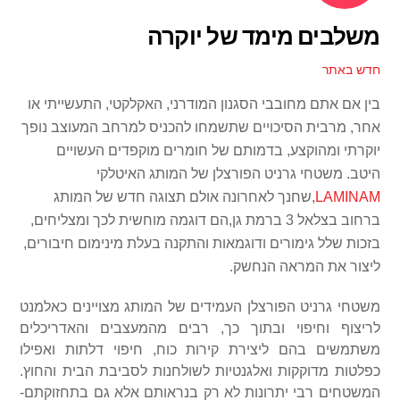
משלבים מימד של יוקרה
חדש באתר
בין אם אתם מחובבי הסגנון המודרני, האקלקטי, התעשייתי או
אחר, מרבית הסיכויים שתשמחו להכניס למרחב המעוצב נופך
יוקרתי ומהוקצע, בדמותם של חומרים מוקפדים העשויים
היטב. משטחי גרניט הפורצלן של המותג האיטלקי
LAMINAM
,שחנך לאחרונה אולם תצוגה חדש של המותג
ברחוב בצלאל 3 ברמת גן,הם דוגמה מוחשית לכך ומצליחים,
בזכות שלל גימורים ודוגמאות והתקנה בעלת מינימום חיבורים,
ליצור את המראה הנחשק.
משטחי גרניט הפורצלן העמידים של המותג מצויינים כאלמנט
לריצוף וחיפוי ובתוך כך, רבים מהמעצבים והאדריכלים
משתמשים בהם ליצירת קירות כוח, חיפוי דלתות ואפילו
כפלטות מדוקקות ואלגנטיות לשולחנות לסביבת הבית והחוץ.
המשטחים רבי יתרונות לא רק בנראותם אלא גם בתחזוקתם-