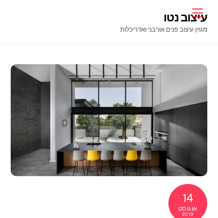
Ski
Menu
עיצוב נטו
t
מגזין עיצוב פנים אורבני ואדריכלות
conten
14
אוגוסט
2019