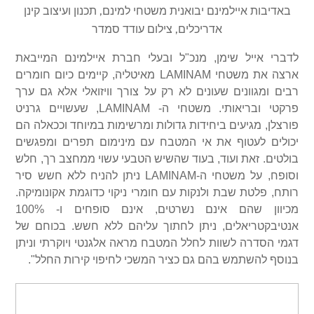
באדיבות איילמינם יבואנית משטחי למינם, תכנון ועיצוב קינן
אדריכלים, צילום עודד סמדר
לדברי אייל שימן, מנכ"ל ובעלי חברת איילמינם המייבאת
ארצה את משטחי
LAMINAM
מאיטליה, קיימים כיום חומרים
רבים ומגוונים שעונים לא רק על צורך וויזואלי אלא גם ערך
פרקטי ובריאותי. משטחי ה-
LAMINAM
, שעשויים גרניט
פורצלן, מגיעים ביחידות גדולות ומרשימות במיוחד וככאלה הם
יכולים לעטוף את אי המטבח עם מינימום תפרים ומפגשים
בולטים. זאת ועוד, בעוד שהשיש הטבעי עשוי ממחצב רך, חלש
וסופח, על משטחי ה-
LAMINAM
ניתן להניח ללא חשש סיר
רותח, פלטת שבת ולנקות עם חומרי ניקוי כדוגמת אקונומיקה.
מכיוון שהם אינם נשרטים, אינם סופחים ו- 100%
אנטיבקטריאלים, ניתן לחתוך עליהם ללא חשש. בכוחם של
דגמי הסדרה לשוות לחלל המטבח מראה אלגנטי ויוקרתי וניתן
בנוסף להשתמש בהם גם כציר המשכי לחיפוי קירות החלל".