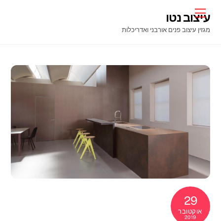
Ski
Menu
עיצוב נטו
t
מגזין עיצוב פנים אורבני ואדריכלות
conten
29
אוקטובר
2019