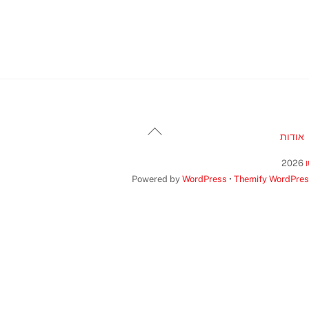
Back
אודות
To
Top
2026
Powered by
WordPress
•
Themify WordPre