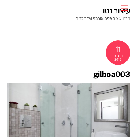
Ski
Menu
עיצוב נטו
t
מגזין עיצוב פנים אורבני ואדריכלות
conten
11
נובמבר
2015
gilboa003