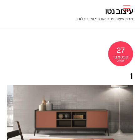
Ski
Menu
עיצוב נטו
t
מגזין עיצוב פנים אורבני ואדריכלות
conten
27
ספטמבר
2018
1