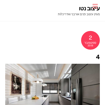
Ski
Menu
עיצוב נטו
t
מגזין עיצוב פנים אורבני ואדריכלות
conten
2
ספטמבר
2019
4