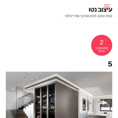
Ski
Menu
עיצוב נטו
t
מגזין עיצוב פנים אורבני ואדריכלות
conten
2
ספטמבר
2019
5