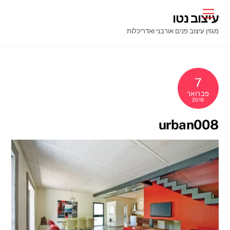
Ski
Menu
עיצוב נטו
t
מגזין עיצוב פנים אורבני ואדריכלות
conten
7
פברואר
2016
urban008