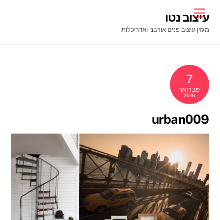
Ski
Menu
עיצוב נטו
t
מגזין עיצוב פנים אורבני ואדריכלות
conten
7
פברואר
2016
urban009