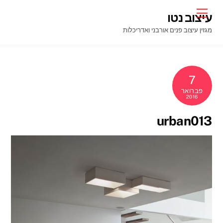
Ski
Menu
עיצוב נטו
t
מגזין עיצוב פנים אורבני ואדריכלות
conten
7
פברואר
2016
urban013