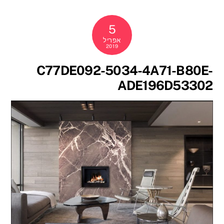
5
אפריל
2019
C77DE092-5034-4A71-B80E-
ADE196D53302