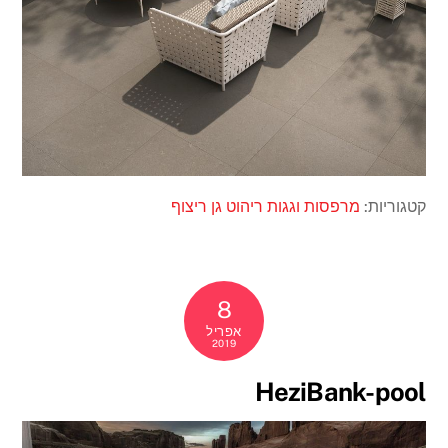
קטגוריות:
מרפסות וגגות
ריהוט גן
ריצוף
8
אפריל
2019
HeziBank-pool