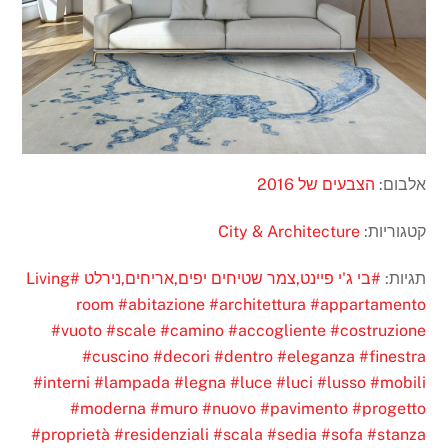
אלבום:
הצבעים של 2016
קטגוריות:
City & Architecture
תגיות:
#בי ג'י פיינט,צמר שטיחים יפים,אריחים,נירלט
#Living
room
#abitazione
#architettura
#appartamento
#vuoto
#scale
#camino
#accogliente
#costruzione
#cuscino
#decori
#dentro
#eleganza
#finestra
#interni
#lampada
#legna
#luce
#luci
#lusso
#mobili
#moderna
#muro
#nuovo
#pavimento
#progetto
#proprietà
#residenziali
#scala
#sedia
#sofa
#stanza