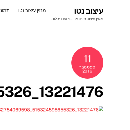
Ski
עיצוב נטו
מגזין עיצוב נטו
תמונו
t
conten
מגזין עיצוב פנים אורבני ואדריכלות
11
ספטמבר
2016
13221476_515324598655326_7020030262754069598_n