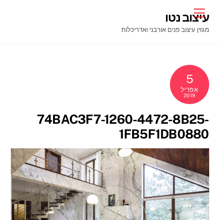
Ski
Menu
עיצוב נטו
t
מגזין עיצוב פנים אורבני ואדריכלות
conten
5
אפריל
2019
74BAC3F7-1260-4472-8B25-
1FB5F1DB0880