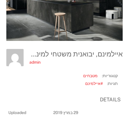
איילמינם, יבואנית משטחי למינם, קרדיט יחצ חול (5)
admin
קטגוריות:
מטבחים
תגיות:
#איילמינם
DETAILS
29 במרץ 2019
Uploaded