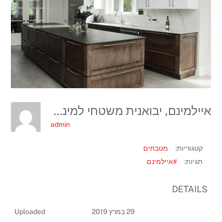
איילמינם, יבואנית משטחי למינם, קרדיט יחצ חול (6)
admin
קטגוריות:
מטבחים
תגיות:
#איילמינם
DETAILS
29 במרץ 2019
Uploaded