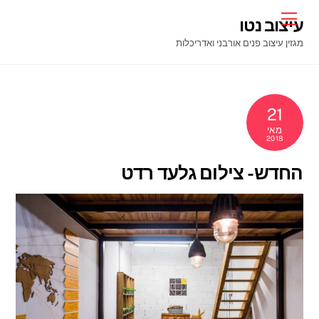
Ski
Menu
עיצוב נטו
t
מגזין עיצוב פנים אורבני ואדריכלות
conten
21
מאי
2018
החדש- צילום גלעד רדט