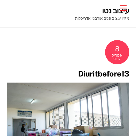
Ski
Menu
עיצוב נטו
t
מגזין עיצוב פנים אורבני ואדריכלות
conten
8
אפריל
2017
Diuritbefore13