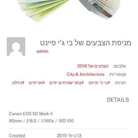
מניפת הצבעים של בי ג'י פיינט
admin
אלבום:
הצבעים של 2016
קטגוריות:
City & Architecture
תגיות:
#בי ג'י פיינט
#צמר שטיחים יפים
#אריחים
#נירלט
DETAILS
Canon EOS 5D Mark II
90mm
/
ƒ/8.0
/
1/160s
/
ISO 100
13 ביולי 2015
Created