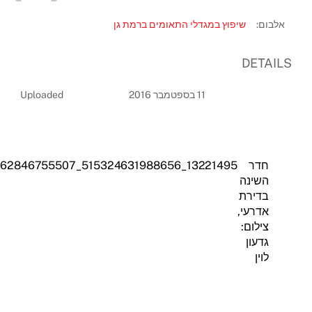
אלבום:
שיפוץ במגדלי התאומים ברמת גן
DETAILS
11 בספטמבר 2016
Uploaded
חדר
13221495_515324631988656_2005395562846755507_n
השינה
בדירת
אדרעי,
צילום:
גדעון
לוין