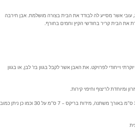
ה היא אבן טבעית, ישראלית, בעובי של 4 ס"מ, עובי אשר מסייע לה לבודד את הבית בצורה מושלמת. אבן חירבה
ת את הבית קריר בחודשי הקיץ וחמים בחורף.
תי וייחודי לפרויקט. את האבן אשר לקבל בגוון בז' לבן, או בגוון
 ומיוחדת לריצוף וחיפוי קירות.
מידות האבן המקובלות הן 25 ס"מ, באורך משתנה, 30 ס"מ באורך משתנה, מידות בריקס – 7 ס"מ על 30 וכמו כן ניתן כמ
ית