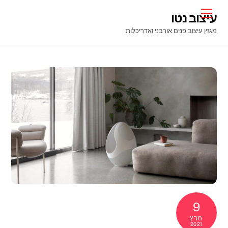
Ski
Menu
עיצוב נטו
t
מגזין עיצוב פנים אורבני ואדריכלות
conten
9
מרץ
2021