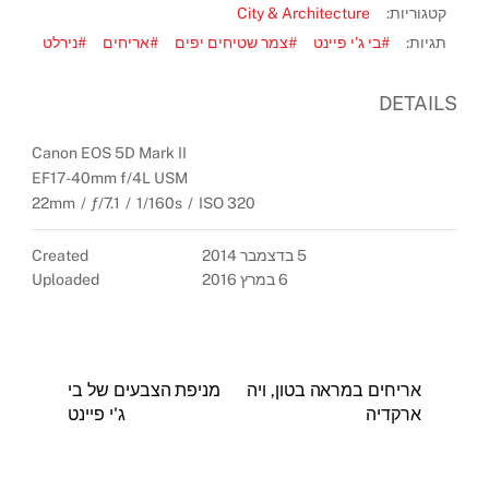
קטגוריות:
City & Architecture
תגיות:
#בי ג'י פיינט
#צמר שטיחים יפים
#אריחים
#נירלט
DETAILS
Canon EOS 5D Mark II
EF17-40mm f/4L USM
22mm
/
ƒ/7.1
/
1/160s
/
ISO 320
5 בדצמבר 2014
Created
6 במרץ 2016
Uploaded
אריחים במראה בטון, ויה
מניפת הצבעים של בי
ארקדיה
ג'י פיינט