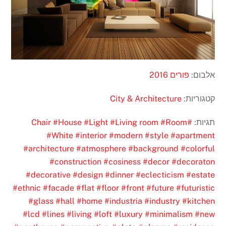
אלבום:
פורים 2016
קטגוריות:
City & Architecture
תגיות:
#Chair
#Room
#Living room
#Light
#House
#White
#interior
#modern
#style
#apartment
#architecture
#atmosphere
#background
#colorful
#construction
#cosiness
#decor
#decoraton
#decorative
#design
#dinner
#eclecticism
#estate
#ethnic
#facade
#flat
#floor
#front
#future
#futuristic
#glass
#hall
#home
#industria
#industry
#kitchen
#lcd
#lines
#living
#loft
#luxury
#minimalism
#new