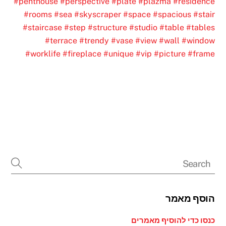
#penthouse
#perspective
#plate
#plazma
#residence
#rooms
#sea
#skyscraper
#space
#spacious
#stair
#staircase
#step
#structure
#studio
#table
#tables
#terrace
#trendy
#vase
#view
#wall
#window
#worklife
#fireplace
#unique
#vip
#picture
#frame
הוסף מאמר
כנסו כדי להוסיף מאמרים