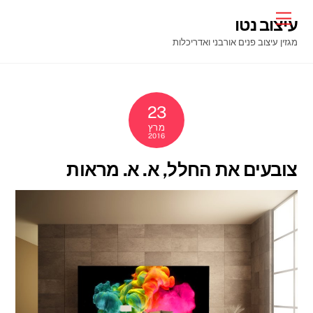
Ski
Menu
עיצוב נטו
t
מגזין עיצוב פנים אורבני ואדריכלות
conten
23
מרץ
2016
צובעים את החלל, א. א. מראות