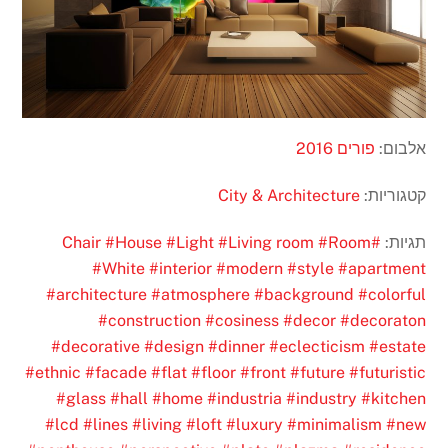
אלבום:
פורים 2016
קטגוריות:
City & Architecture
תגיות:
#Chair
#Room
#Living room
#Light
#House
#White
#interior
#modern
#style
#apartment
#architecture
#atmosphere
#background
#colorful
#construction
#cosiness
#decor
#decoraton
#decorative
#design
#dinner
#eclecticism
#estate
#ethnic
#facade
#flat
#floor
#front
#future
#futuristic
#glass
#hall
#home
#industria
#industry
#kitchen
#lcd
#lines
#living
#loft
#luxury
#minimalism
#new