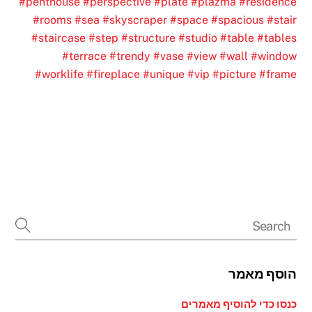
#penthouse
#perspective
#plate
#plazma
#residence
#rooms
#sea
#skyscraper
#space
#spacious
#stair
#staircase
#step
#structure
#studio
#table
#tables
#terrace
#trendy
#vase
#view
#wall
#window
#worklife
#fireplace
#unique
#vip
#picture
#frame
הוסף מאמר
כנסו כדי להוסיף מאמרים