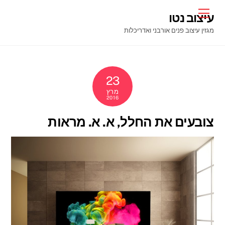
Ski
Menu
עיצוב נטו
t
מגזין עיצוב פנים אורבני ואדריכלות
conten
23
מרץ
2016
צובעים את החלל, א. א. מראות