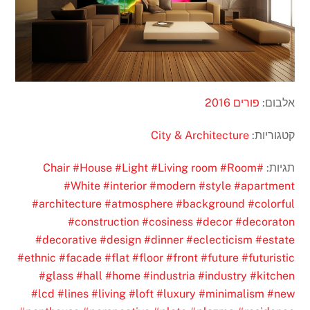
אלבום:
פורים 2016
קטגוריות:
City & Architecture
תגיות:
#Chair
#Room
#Living room
#Light
#House
#White
#interior
#modern
#style
#apartment
#architecture
#atmosphere
#background
#colorful
#construction
#cosiness
#decor
#decoraton
#decorative
#design
#dinner
#eclecticism
#estate
#ethnic
#facade
#flat
#floor
#front
#future
#futuristic
#glass
#hall
#home
#industria
#industry
#kitchen
#lcd
#lines
#living
#loft
#luxury
#minimalism
#new