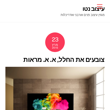
Ski
Menu
עיצוב נטו
t
מגזין עיצוב פנים אורבני ואדריכלות
conten
23
מרץ
2016
צובעים את החלל, א. א. מראות