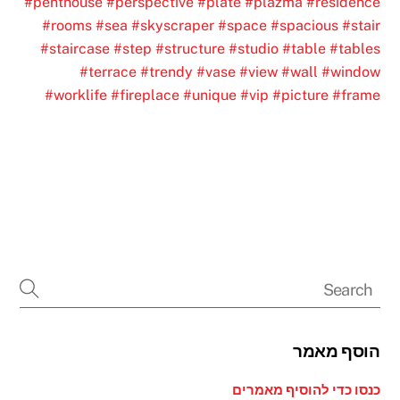
#penthouse
#perspective
#plate
#plazma
#residence
#rooms
#sea
#skyscraper
#space
#spacious
#stair
#staircase
#step
#structure
#studio
#table
#tables
#terrace
#trendy
#vase
#view
#wall
#window
#worklife
#fireplace
#unique
#vip
#picture
#frame
הוסף מאמר
כנסו כדי להוסיף מאמרים