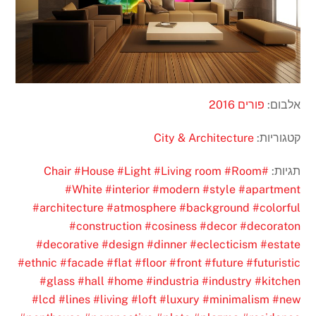
אלבום:
פורים 2016
קטגוריות:
City & Architecture
תגיות:
#Chair
#Room
#Living room
#Light
#House
#White
#interior
#modern
#style
#apartment
#architecture
#atmosphere
#background
#colorful
#construction
#cosiness
#decor
#decoraton
#decorative
#design
#dinner
#eclecticism
#estate
#ethnic
#facade
#flat
#floor
#front
#future
#futuristic
#glass
#hall
#home
#industria
#industry
#kitchen
#lcd
#lines
#living
#loft
#luxury
#minimalism
#new