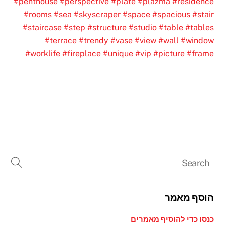
#penthouse
#perspective
#plate
#plazma
#residence
#rooms
#sea
#skyscraper
#space
#spacious
#stair
#staircase
#step
#structure
#studio
#table
#tables
#terrace
#trendy
#vase
#view
#wall
#window
#worklife
#fireplace
#unique
#vip
#picture
#frame
הוסף מאמר
כנסו כדי להוסיף מאמרים