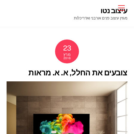
Ski
Menu
עיצוב נטו
t
מגזין עיצוב פנים אורבני ואדריכלות
conten
23
מרץ
2016
צובעים את החלל, א. א. מראות