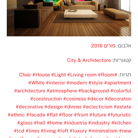
אלבום:
פורים 2016
קטגוריות:
City & Architecture
תגיות:
#Chair
#Room
#Living room
#Light
#House
#White
#interior
#modern
#style
#apartment
#architecture
#atmosphere
#background
#colorful
#construction
#cosiness
#decor
#decoraton
#decorative
#design
#dinner
#eclecticism
#estate
#ethnic
#facade
#flat
#floor
#front
#future
#futuristic
#glass
#hall
#home
#industria
#industry
#kitchen
#lcd
#lines
#living
#loft
#luxury
#minimalism
#new