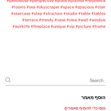
#penthouse
#perspective
#plate
#plazma
#residence
#rooms
#sea
#skyscraper
#space
#spacious
#stair
#staircase
#step
#structure
#studio
#table
#tables
#terrace
#trendy
#vase
#view
#wall
#window
#worklife
#fireplace
#unique
#vip
#picture
#frame
הוסף מאמר
כנסו כדי להוסיף מאמרים