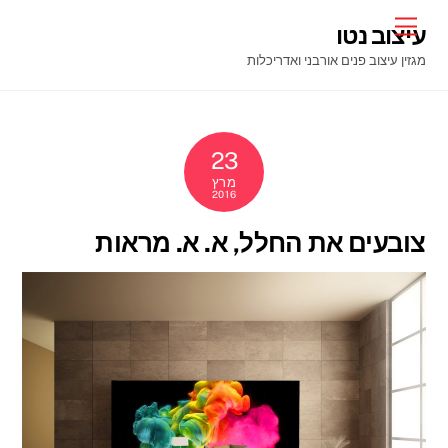
Ski
Menu
עיצוב נטו
t
מגזין עיצוב פנים אורבני ואדריכלות
conten
23
מרץ
2016
צובעים את החלל, א. א. מראות