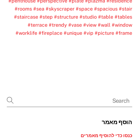
#penthouse
#perspective
#plate
#plazma
#residence
#rooms
#sea
#skyscraper
#space
#spacious
#stair
#staircase
#step
#structure
#studio
#table
#tables
#terrace
#trendy
#vase
#view
#wall
#window
#worklife
#fireplace
#unique
#vip
#picture
#frame
הוסף מאמר
כנסו כדי להוסיף מאמרים