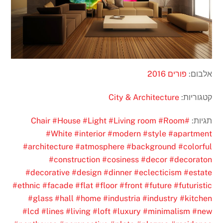
אלבום:
פורים 2016
קטגוריות:
City & Architecture
תגיות:
#Chair
#Room
#Living room
#Light
#House
#White
#interior
#modern
#style
#apartment
#architecture
#atmosphere
#background
#colorful
#construction
#cosiness
#decor
#decoraton
#decorative
#design
#dinner
#eclecticism
#estate
#ethnic
#facade
#flat
#floor
#front
#future
#futuristic
#glass
#hall
#home
#industria
#industry
#kitchen
#lcd
#lines
#living
#loft
#luxury
#minimalism
#new