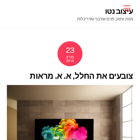
Ski
Menu
עיצוב נטו
t
מגזין עיצוב פנים אורבני ואדריכלות
conten
23
מרץ
2016
צובעים את החלל, א. א. מראות