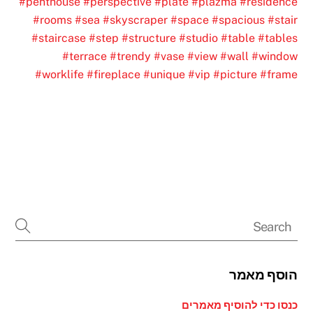
#penthouse
#perspective
#plate
#plazma
#residence
#rooms
#sea
#skyscraper
#space
#spacious
#stair
#staircase
#step
#structure
#studio
#table
#tables
#terrace
#trendy
#vase
#view
#wall
#window
#worklife
#fireplace
#unique
#vip
#picture
#frame
הוסף מאמר
כנסו כדי להוסיף מאמרים