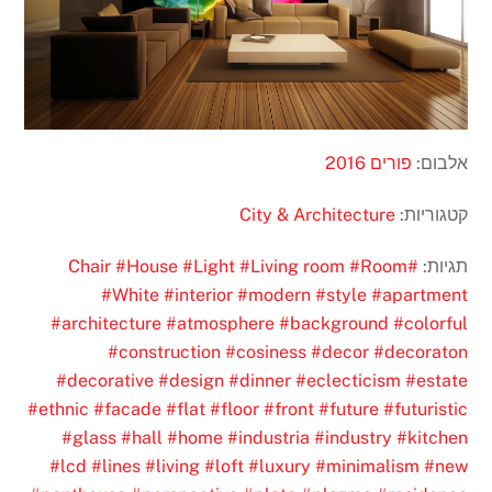
אלבום:
פורים 2016
קטגוריות:
City & Architecture
תגיות:
#Chair
#Room
#Living room
#Light
#House
#White
#interior
#modern
#style
#apartment
#architecture
#atmosphere
#background
#colorful
#construction
#cosiness
#decor
#decoraton
#decorative
#design
#dinner
#eclecticism
#estate
#ethnic
#facade
#flat
#floor
#front
#future
#futuristic
#glass
#hall
#home
#industria
#industry
#kitchen
#lcd
#lines
#living
#loft
#luxury
#minimalism
#new